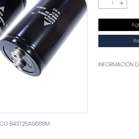
Agr
Re
INFORMACIÓN 
CAPACITADOR ELEC
Capacitancia (valo
Tensión de funcio
Tolerancia de cap
Temperatura de tr
Terminales/carcasa
Diámetro de la ca
TICO B43725A9688M
Longitud de la caj
Marca
: TDK EPCOS
Categoría
: ACCES