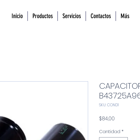
Inicio
Productos
Servicios
Contactos
Más
CAPACITOR
B43725A9
SKU: COND1
Precio
$84,00
Cantidad
*