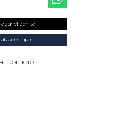
egar al carrito
alizar compra
DEL PRODUCTO
TROLÍTICO
r):
 uF 6800
namiento:
 V 400
acidad nominal:
 % 20
abajo: 
С 85
 tornillo
ja
 D, mm 76,9
a 
L, mm 143.2
ORIOS