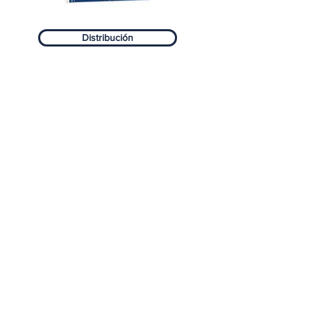
Distribución
Dirección:
Matriz
Baños de Agua Santa, Tungurahua Av.
Amazonas y Oscar Efrén Reyes
Oficinas Comerciales
Av. Galo Plazo Lasso N63-269 y Nazacota
Puento. Quito
EL Ángel, Carchi Calle Salinas y Segunda
Transversal.