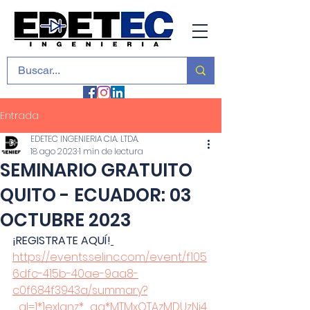
Entrada
EDETEC INGENIERIA CIA. LTDA.
18 ago 2023
1 min de lectura
SEMINARIO GRATUITO
QUITO - ECUADOR: 03
OCTUBRE 2023
¡
REGISTRATE AQUÍ!
https://events.selinc.com/event/f105
6dfc-415b-40ae-9aa8-
c0f684f3943a/summary?
_gl=1*1exlgnz*_ga*MTMxOTAzMDUzNi4