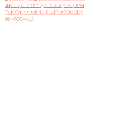
xNjc0NjY0MTU2*_ga_C18SQMHQTF*M
TY4OTg4NzkzMS43LjEuMTY4OTg4ODg
0Mi41OS4wLjA