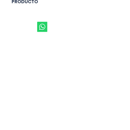
PRODUCTO
RESISTENCIAS 4.7K OHM
Marca
: GENERICO
Categoría
: ACCESORIOS
Tipo
: 4,7K OHM
Código
: RES2
Dirección:
Paquetes 
de 100 unidades
Matriz
Baños de Agua Santa, Tungurahua Av.
Amazonas y Oscar Efrén Reyes
Oficinas Comerciales
Av. Galo Plazo Lasso N63-269 y Nazacota
Puento. Quito
EL Ángel, Carchi Calle Salinas y Segunda
Transversal.