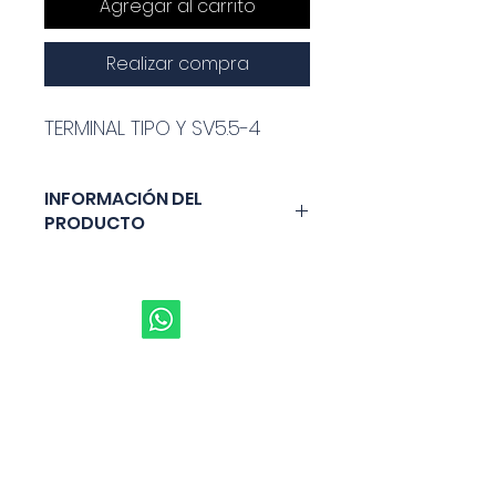
Agregar al carrito
Realizar compra
TERMINAL TIPO Y SV5.5-4
INFORMACIÓN DEL
PRODUCTO
TERMINAL TIPO Y 
COLOR: 
AMARILLO
CABLE: 
12-10
Marca: 
GENERICO
Categoría: 
ACCESORIOS
Dirección:
Tipo: 
SV5.5-4
Matriz
Código: 
K7
Baños de Agua Santa, Tungurahua Av.
Amazonas y Oscar Efrén Reyes