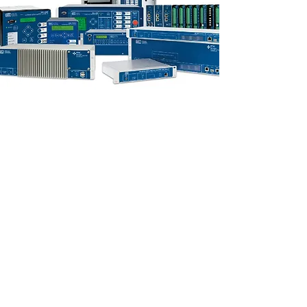
Dirección:
Matriz
Baños de Agua Santa, Tungurahua Av.
Amazonas y Oscar Efrén Reyes
Oficinas Comerciales
Av. Galo Plazo Lasso N63-269 y Nazacota
Puento. Quito
EL Ángel, Carchi Calle Salinas y Segunda