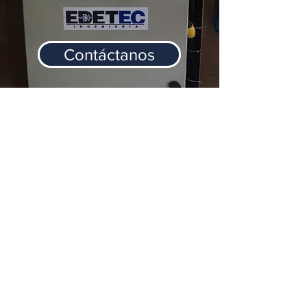
Contáctanos
Dirección:
Matriz
Baños de Agua Santa, Tungurahua Av.
Amazonas y Oscar Efrén Reyes
Oficinas Comerciales
Av. Galo Plazo Lasso N63-269 y Nazacota
Puento. Quito
EL Ángel, Carchi Calle Salinas y Segunda